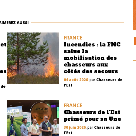
AIMEREZ AUSSI
FRANCE
 et
Incendies : la FNC
salue la
mobilisation des
chasseurs aux
tes
côtés des secours
04 août 2026
, par
Chasseurs de
l'Est
 de
FRANCE
Chasseurs de l'Est
primé pour sa Une
30 juin 2026
, par
Chasseurs de
l'Est