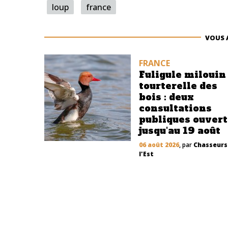
loup
france
VOUS 
FRANCE
Fuligule milouin
tourterelle des
bois : deux
consultations
publiques ouver
jusqu'au 19 août
06 août 2026
, par
Chasseurs
l'Est