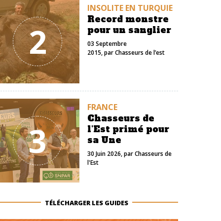
INSOLITE EN TURQUIE
Record monstre
2
pour un sanglier
03 Septembre
2015
, par
Chasseurs de l’est
FRANCE
Chasseurs de
3
l'Est primé pour
sa Une
30 Juin 2026
, par
Chasseurs de
l'Est
TÉLÉCHARGER LES GUIDES