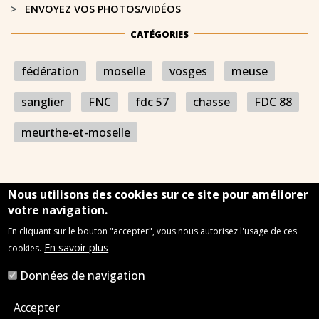
ENVOYEZ VOS PHOTOS/VIDÉOS
CATÉGORIES
fédération
moselle
vosges
meuse
sanglier
FNC
fdc 57
chasse
FDC 88
meurthe-et-moselle
Nous utilisons des cookies sur ce site pour améliorer
votre navigation.
En cliquant sur le bouton "accepter", vous nous autorisez l'usage de ces
Mentions légales
Plan du site
Nous contacter
En savoir plus
cookies.
Données de navigation
2022 © Chasseurs de l'Est
Accepter