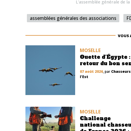
L'assemblée générale de l
assemblées générales des associations
F
VOUS 
MOSELLE
Ouette d'Égypte :
retour du bon se
07 août 2026
, par
Chasseurs
l'Est
MOSELLE
Challenge
national chasse