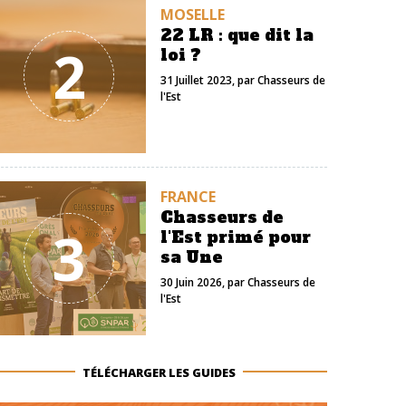
MOSELLE
22 LR : que dit la
2
loi ?
31 Juillet 2023
, par
Chasseurs de
l'Est
FRANCE
Chasseurs de
3
l'Est primé pour
sa Une
30 Juin 2026
, par
Chasseurs de
l'Est
TÉLÉCHARGER LES GUIDES