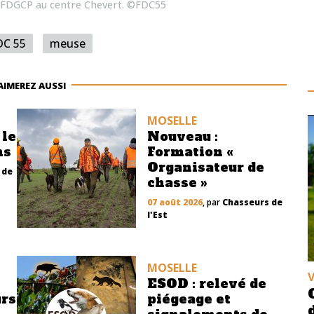
a FDGCP au centre Chevert. ©FDC55
DC 55
meuse
AIMEREZ AUSSI
MOSELLE
 le
Nouveau :
ns
Formation «
Organisateur de
 de
chasse »
07 août 2026
, par
Chasseurs de
l'Est
MOSELLE
ESOD : relevé de
urs
piégeage et