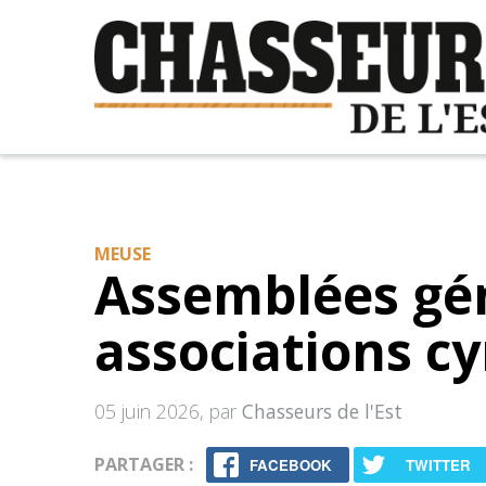
MEUSE
Assemblées gé
associations c
05 juin 2026
, par
Chasseurs de l'Est
PARTAGER :
FACEBOOK
TWITTER