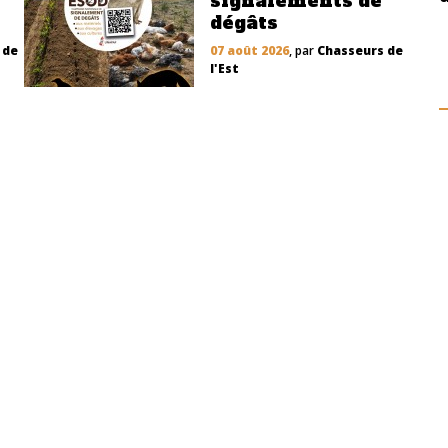
signalements de
dégâts
 de
07 août 2026
, par
Chasseurs de
l'Est