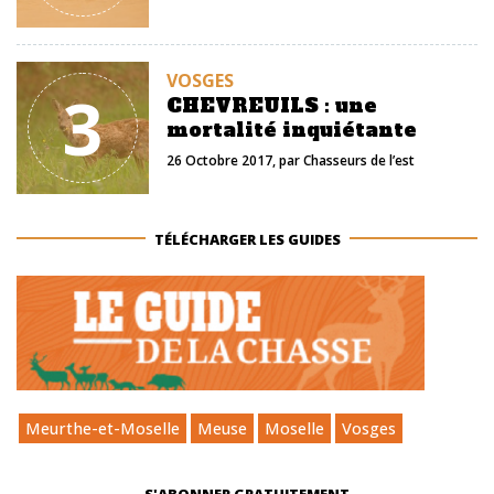
VOSGES
3
CHEVREUILS : une
mortalité inquiétante
26 Octobre 2017
, par
Chasseurs de l’est
TÉLÉCHARGER LES GUIDES
Meurthe-et-Moselle
Meuse
Moselle
Vosges
S'ABONNER GRATUITEMENT