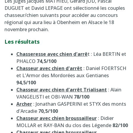
Les juges Jacques MATHIEU, Gérard JOD, Pascal
DUGUET et David LEPAGE ont sélectionné les couples
chasseur/chien suivants pour accéder au concours
régional qui aura lieu à Obenheim en Alsace le 18
novembre prochain.
Les résultats
Chasseresse avec chien d'arrê
t : Léa BERTIN et
PHALCO
74,5/100
Chasseur avec chien d'arrêt
: Daniel FOERTSCH
et L'Armor des Mordorées aux Gentianes
94,5/100
Chasseur avec chien d'arrêt Trialisant
: Alain
VANGELISTI et OBI-WAN
78/100
Archer
: Jonathan GASPERINI et STYX des monts
d'Arcadie
70,5/100
Chasseur avec chien broussailleur
: Didier
MOLLAR et RAY-BAN du clos des Légende
82/100
Chasseur avec chien broussailleur