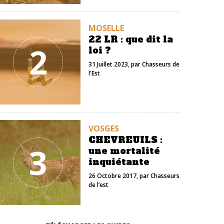
MOSELLE
22 LR : que dit la
2
loi ?
31 Juillet 2023
, par
Chasseurs de
l'Est
VOSGES
CHEVREUILS :
3
une mortalité
inquiétante
26 Octobre 2017
, par
Chasseurs
de l’est