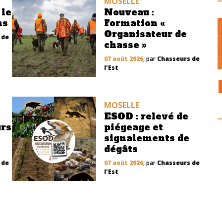
MOSELLE
 le
Nouveau :
ns
Formation «
Organisateur de
 de
chasse »
07 août 2026
, par
Chasseurs de
l'Est
MOSELLE
ESOD : relevé de
urs
piégeage et
signalements de
dégâts
 de
07 août 2026
, par
Chasseurs de
l'Est