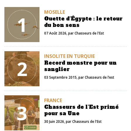
MOSELLE
1
Ouette d'Égypte : le retour
du bon sens
07 Août 2026
, par
Chasseurs de l'Est
INSOLITE EN TURQUIE
2
Record monstre pour un
sanglier
03 Septembre 2015
, par
Chasseurs de l’est
FRANCE
3
Chasseurs de l'Est primé
pour sa Une
30 Juin 2026
, par
Chasseurs de l'Est