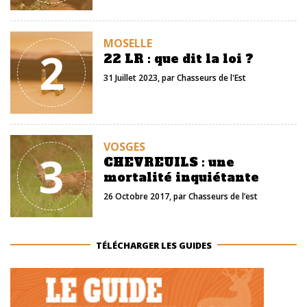
MOSELLE
2
22 LR : que dit la loi ?
31 Juillet 2023
, par
Chasseurs de l'Est
VOSGES
3
CHEVREUILS : une
mortalité inquiétante
26 Octobre 2017
, par
Chasseurs de l’est
TÉLÉCHARGER LES GUIDES