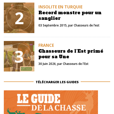
INSOLITE EN TURQUIE
2
Record monstre pour un
sanglier
03 Septembre 2015
, par
Chasseurs de l’est
FRANCE
3
Chasseurs de l'Est primé
pour sa Une
30 Juin 2026
, par
Chasseurs de l'Est
TÉLÉCHARGER LES GUIDES