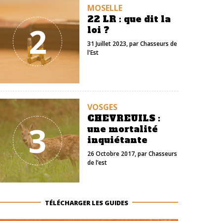
MOSELLE
22 LR : que dit la
2
loi ?
31 Juillet 2023
, par
Chasseurs de
l'Est
VOSGES
CHEVREUILS :
3
une mortalité
inquiétante
26 Octobre 2017
, par
Chasseurs
de l’est
TÉLÉCHARGER LES GUIDES