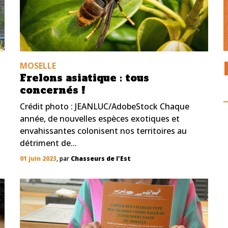
MOSELLE
Frelons asiatique : tous
concernés !
Crédit photo : JEANLUC/AdobeStock Chaque
année, de nouvelles espèces exotiques et
envahissantes colonisent nos territoires au
détriment de...
01 juin 2023
, par
Chasseurs de l'Est