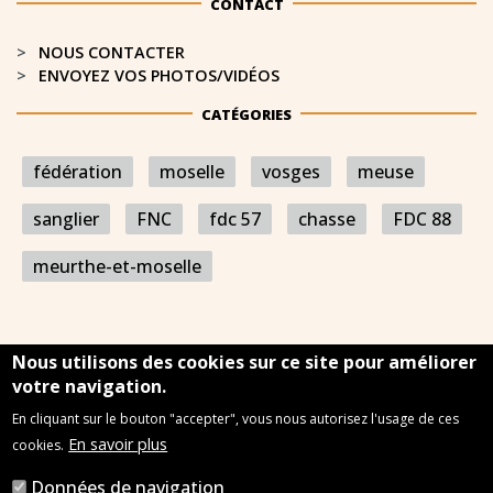
CONTACT
NOUS CONTACTER
ENVOYEZ VOS PHOTOS/VIDÉOS
CATÉGORIES
fédération
moselle
vosges
meuse
sanglier
FNC
fdc 57
chasse
FDC 88
meurthe-et-moselle
Nous utilisons des cookies sur ce site pour améliorer
votre navigation.
En cliquant sur le bouton "accepter", vous nous autorisez l'usage de ces
Mentions légales
Plan du site
Nous contacter
En savoir plus
cookies.
Données de navigation