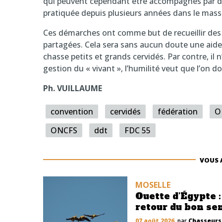
qui peuvent cependant être accompagnés par d
pratiquée depuis plusieurs années dans le mass
Ces démarches ont comme but de recueillir des 
partagées. Cela sera sans aucun doute une aide
chasse petits et grands cervidés. Par contre, il 
gestion du « vivant », l’humilité veut que l’on d
Ph. VUILLAUME
convention
cervidés
fédération
O
ONCFS
ddt
FDC 55
VOUS 
MOSELLE
Ouette d'Égypte :
retour du bon se
07 août 2026
, par
Chasseurs