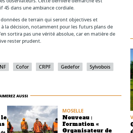
es observateurs. Cette dernière démarche est
if 45 dans une ambiance cordiale.
données de terrain qui seront objectives et
 à la décision, notamment pour les futurs plans de
n’en sortira pas une vérité absolue, car en matière de
oive rester prudent.
NF
Cofor
CRPF
Gedefor
Sylvobois
AIMEREZ AUSSI
MOSELLE
 le
Nouveau :
ns
Formation «
Organisateur de
 de