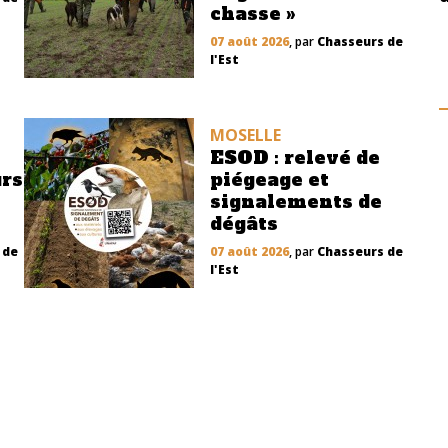
chasse »
07 août 2026
, par
Chasseurs de
l'Est
MOSELLE
ESOD : relevé de
urs
piégeage et
signalements de
dégâts
 de
07 août 2026
, par
Chasseurs de
l'Est