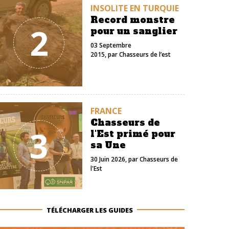
INSOLITE EN TURQUIE
Record monstre
2
pour un sanglier
03 Septembre
2015
, par
Chasseurs de l’est
FRANCE
Chasseurs de
3
l'Est primé pour
sa Une
30 Juin 2026
, par
Chasseurs de
l'Est
TÉLÉCHARGER LES GUIDES